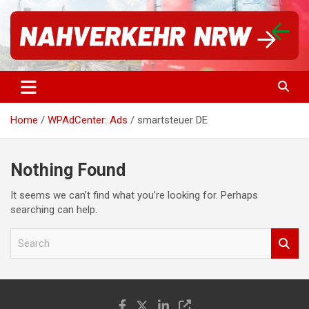
Skip
to
content
Für einen starken Nahverkehr in NRW | #vorwärtsNRW
Nahverkehr NRW
Home
WPAdCenter: Ads
smartsteuer DE
Nothing Found
It seems we can’t find what you’re looking for. Perhaps
searching can help.
S
e
a
r
c
h