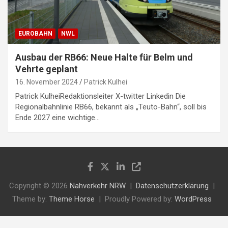
EUROBAHN
NWL
Ausbau der RB66: Neue Halte für Belm und
Vehrte geplant
16. November 2024
Patrick Kulhei
Patrick KulheiRedaktionsleiter X-twitter Linkedin Die
Regionalbahnlinie RB66, bekannt als „Teuto-Bahn“, soll bis
Ende 2027 eine wichtige…
Copyright © 2026
Nahverkehr NRW
Datenschutzerklärung
Theme by:
Theme Horse
Proudly Powered by:
WordPress