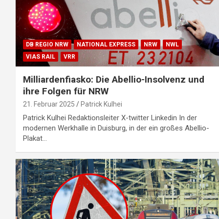
DB REGIO NRW
NATIONAL EXPRESS
NRW
NWL
VIAS RAIL
VRR
Milliardenfiasko: Die Abellio-Insolvenz und
ihre Folgen für NRW
21. Februar 2025
Patrick Kulhei
Patrick Kulhei Redaktionsleiter X-twitter Linkedin In der
modernen Werkhalle in Duisburg, in der ein großes Abellio-
Plakat…