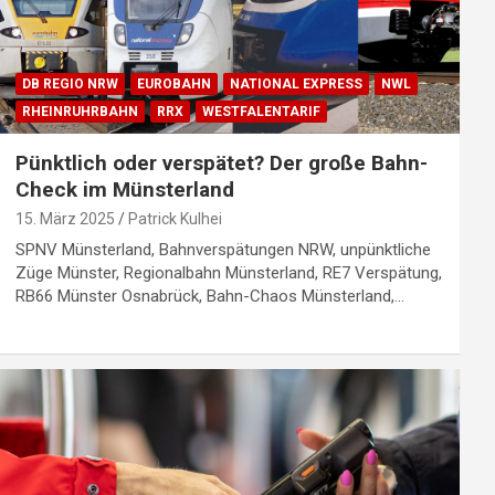
DB REGIO NRW
EUROBAHN
NATIONAL EXPRESS
NWL
RHEINRUHRBAHN
RRX
WESTFALENTARIF
Pünktlich oder verspätet? Der große Bahn-
Check im Münsterland
15. März 2025
Patrick Kulhei
SPNV Münsterland, Bahnverspätungen NRW, unpünktliche
Züge Münster, Regionalbahn Münsterland, RE7 Verspätung,
RB66 Münster Osnabrück, Bahn-Chaos Münsterland,…