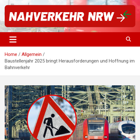
Für einen starken Nahverkehr in NRW | #vorwärtsNRW
Nahverkehr NRW
Home
Allgemein
Baustellenjahr 2025 bringt Herausforderungen und Hoffnung im
Bahnverkehr