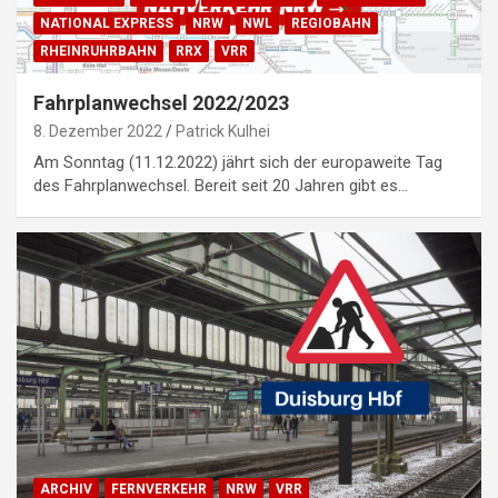
NATIONAL EXPRESS
NRW
NWL
REGIOBAHN
RHEINRUHRBAHN
RRX
VRR
Fahrplanwechsel 2022/2023
8. Dezember 2022
Patrick Kulhei
Am Sonntag (11.12.2022) jährt sich der europaweite Tag
des Fahrplanwechsel. Bereit seit 20 Jahren gibt es…
ARCHIV
FERNVERKEHR
NRW
VRR