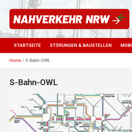
S
k
i
p
t
Für einen starken Nahverkehr in NRW | #vorwärtsNRW
Nahverkehr NRW
o
c
STARTSEITE
STÖRUNGEN & BAUSTELLEN
MOBI
o
n
t
Home
S-Bahn-OWL
e
n
t
S-Bahn-OWL