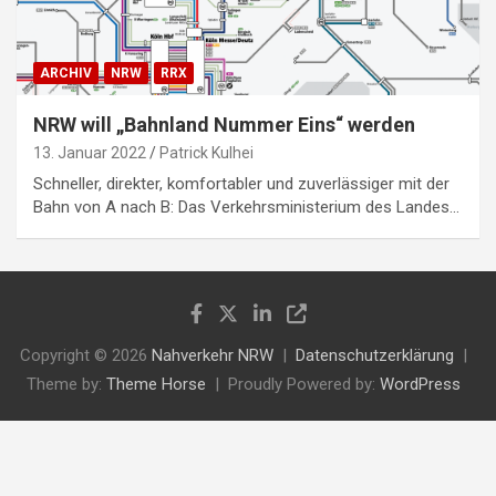
ARCHIV
NRW
RRX
NRW will „Bahnland Nummer Eins“ werden
13. Januar 2022
Patrick Kulhei
Schneller, direkter, komfortabler und zuverlässiger mit der
Bahn von A nach B: Das Verkehrsministerium des Landes…
Copyright © 2026
Nahverkehr NRW
Datenschutzerklärung
Theme by:
Theme Horse
Proudly Powered by:
WordPress