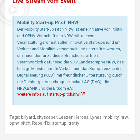
Live-Stream vom Event
Mobility Start-up Pitch NRW
Der Mobility Start-up Pitch NRW ist eine Initiative von Politik
und ÖPNV-Wirtschaft aus NRW. Mit diesem
Veranstaltungsformat sollen innovative Start-ups rund um
Verkehr und Mobilität versammelt und unterstützt werden,
um ihnen die Tür zu dieser Branche zu öffnen.
Verantwortlich dafür sind die VDV Landesgruppe NRW, das
hiesige Ministerium für Verkehr und das Kompetenzcenter
Digitalisierung (KCD), mit freundlicher Unterstützung durch
die Duisburger Verkehrsgesellschaft AG (DVG), die
NRW.BANK und der Bitkom e.V.
Weitere Infos auf startup-pitch.nrw
Tags:
billyard
,
cityscaper
,
Leezen Heroes
,
Lynes
,
mobility
,
nrw
,
öpnv
,
pitch
,
RepairFix
,
startup
,
tretty