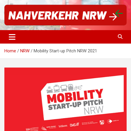
Für einen starken Nahverkehr in NRW | #vorwärtsNRW
Nahverkehr NRW
Home
NRW
Mobility Start-up Pitch NRW 2021