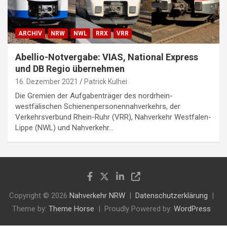
ARCHIV
NRW
NWL
RRX
VRR
Abellio-Notvergabe: VIAS, National Express
und DB Regio übernehmen
16. Dezember 2021
Patrick Kulhei
Die Gremien der Aufgabenträger des nordrhein-
westfälischen Schienenpersonennahverkehrs, der
Verkehrsverbund Rhein-Ruhr (VRR), Nahverkehr Westfalen-
Lippe (NWL) und Nahverkehr…
Copyright © 2026
Nahverkehr NRW
Datenschutzerklärung
Theme by:
Theme Horse
Proudly Powered by:
WordPress