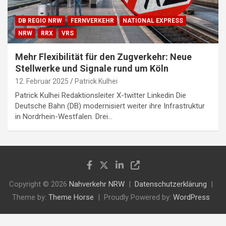
DB REGIO NRW
FERNVERKEHR
NATIONAL EXPRESS
NRW
RRX
VRS
Mehr Flexibilität für den Zugverkehr: Neue
Stellwerke und Signale rund um Köln
12. Februar 2025
Patrick Kulhei
Patrick Kulhei Redaktionsleiter X-twitter Linkedin Die
Deutsche Bahn (DB) modernisiert weiter ihre Infrastruktur
in Nordrhein-Westfalen. Drei…
Copyright © 2026
Nahverkehr NRW
Datenschutzerklärung
Theme by:
Theme Horse
Proudly Powered by:
WordPress