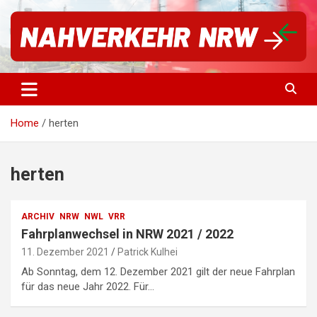
S
k
i
p
t
Für einen starken Nahverkehr in NRW | #vorwärtsNRW
Nahverkehr NRW
o
c
o
Home
herten
n
t
e
n
herten
t
ARCHIV
NRW
NWL
VRR
Fahrplanwechsel in NRW 2021 / 2022
11. Dezember 2021
Patrick Kulhei
Ab Sonntag, dem 12. Dezember 2021 gilt der neue Fahrplan
für das neue Jahr 2022. Für…