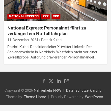
NATIONAL EXPRESS
RRX
VRR
National Express: Personalnot führt zu
verlängertem Notfallfahrplan
11. Dezember 2024
Patrick Kulhei
Patrick Kulhei Redaktionsleiter X-twitter Linkedin Der
Schienenverkehr in Nordrhein-Westfalen steht vor einer
Zerreißprobe. Aufgrund gravierender Personalmängel…
Copyright © 2026
Nahverkehr NRW
Datenschutzerklärung
Theme by:
Theme Horse
Proudly Powered by:
WordPress