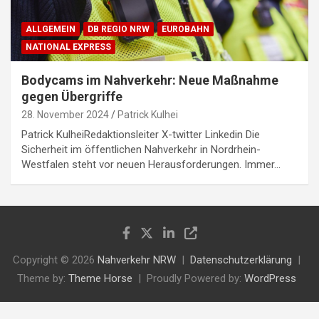
ALLGEMEIN
DB REGIO NRW
EUROBAHN
NATIONAL EXPRESS
Bodycams im Nahverkehr: Neue Maßnahme
gegen Übergriffe
28. November 2024
Patrick Kulhei
Patrick KulheiRedaktionsleiter X-twitter Linkedin Die
Sicherheit im öffentlichen Nahverkehr in Nordrhein-
Westfalen steht vor neuen Herausforderungen. Immer…
Copyright © 2026
Nahverkehr NRW
Datenschutzerklärung
Theme by:
Theme Horse
Proudly Powered by:
WordPress