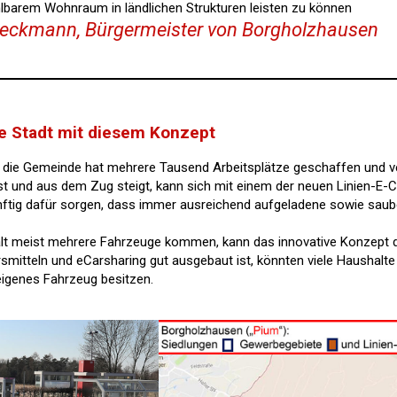
lbarem Wohnraum in ländlichen Strukturen leisten zu können
peckmann, Bürgermeister von Borgholzhausen
te Stadt mit diesem Konzept
nn die Gemeinde hat mehrere Tausend Arbeitsplätze geschaffen und v
st und aus dem Zug steigt, kann sich mit einem der neuen Linien-E-
ll künftig dafür sorgen, dass immer ausreichend aufgeladene sowie s
alt meist mehrere Fahrzeuge kommen, kann das innovative Konzept d
mitteln und eCarsharing gut ausgebaut ist, könnten viele Haushalte 
eigenes Fahrzeug besitzen.