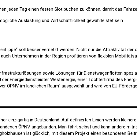
n jeden Tag einen festen Slot buchen zu können, damit das Fahrzeug
ögliche Auslastung und Wirtschaftlichkeit gewährleistet sein.
enLippe“ soll besser vernetzt werden. Nicht nur die Attraktivität der
ch Unternehmen in der Region profitieren von flexiblen Mobilitätsan
deinfrastrukturlösungen sowie Lösungen für Dienstwagenflotten spezia
der Energiedienstleister Westenergie, einer Tochterfirma des Ener
er ÖPNV im ländlichen Raum“ ausgewählt und wird von EU-Fördergeld
sher einzigartig in Deutschland: Auf definierten Linien werden klein
andenen ÖPNV angebunden. Man fährt selbst und kann andere mitne
gholzhausen ist glücklich, mit diesem Projekt einen besonderen Beitr