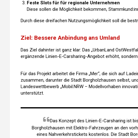
Feste Slots für für regionale Unternehmen
Diese sollen die Möglichkeit bekommen, Stammkund:inne
Durch diese dreifachen Nutzungsmöglichkeit soll die bestm
Ziel: Bessere Anbindung ans Umland
Das Ziel dahinter ist ganz klar: Das „UrbanLand OstWestfal
ergänzende Linien-E-Carsharing-Angebot erhöht, sondern au
Für das Projekt arbeitet die Firma „Mer“, die sich auf La
zusammen, darunter die Stadt Borgholzhausen selbst, und 
Landeswettbewerb „Mobil.NRW – Modellvorhaben innovativ
unterstützt.
Das Konzept des Linien-E-Carsharing ist bi
Borgholzhausen mit Elektro-Fahrzeugen an den vorh
eines Nahverkehrstickets kostenlos. Die Stadt Bor