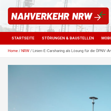
Für einen starken Nahverkehr in NRW | #vorwärtsNRW
Nahverkehr NRW
STARTSEITE
STÖRUNGEN & BAUSTELLEN
MOBI
Home
NRW
Linien-E-Carsharing als Lösung für die ÖPNV-