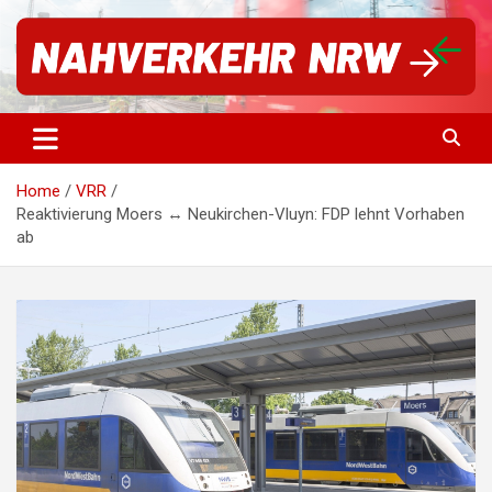
Für einen starken Nahverkehr in NRW | #vorwärtsNRW
Nahverkehr NRW
Home
VRR
Reaktivierung Moers ↔️ Neukirchen-Vluyn: FDP lehnt Vorhaben
ab