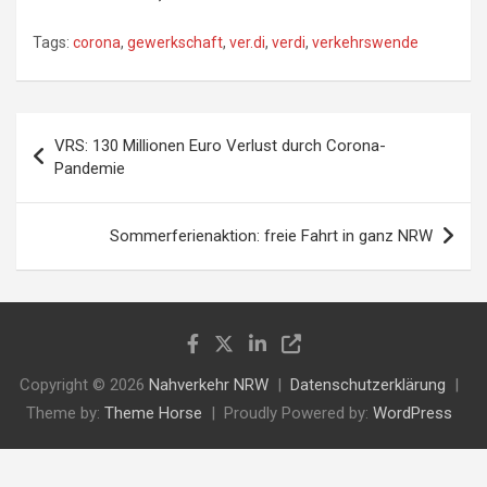
Tags:
corona
,
gewerkschaft
,
ver.di
,
verdi
,
verkehrswende
VRS: 130 Millionen Euro Verlust durch Corona-
Pandemie
Sommerferienaktion: freie Fahrt in ganz NRW
Copyright © 2026
Nahverkehr NRW
Datenschutzerklärung
Theme by:
Theme Horse
Proudly Powered by:
WordPress