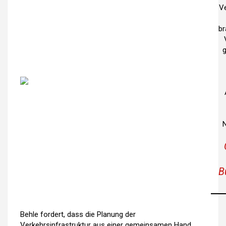
Ve
br
g
N
B
Behle fordert, dass die Planung der
Verkehrsinfrastruktur aus einer gemeinsamen Hand