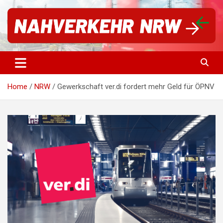
Für einen starken Nahverkehr in NRW | #vorwärtsNRW
Nahverkehr NRW
Home
NRW
Gewerkschaft ver.di fordert mehr Geld für ÖPNV