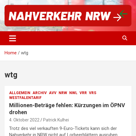
S
k
i
p
t
Für einen starken Nahverkehr in NRW | #vorwärtsNRW
Nahverkehr NRW
o
c
o
Home
wtg
n
t
e
n
wtg
t
ALLGEMEIN
ARCHIV
AVV
NRW
NWL
VRR
VRS
WESTFALENTARIF
Millionen-Beträge fehlen: Kürzungen im ÖPNV
drohen
4. Oktober 2022
Patrick Kulhei
Trotz des viel verkauften 9-Euro-Tickets kann sich der
Nahverkehr in NRW nicht auf Lorbeerblättern ausruhen.