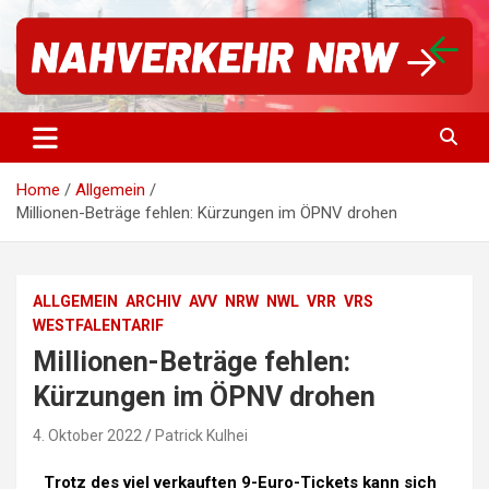
Für einen starken Nahverkehr in NRW | #vorwärtsNRW
Nahverkehr NRW
Home
Allgemein
Millionen-Beträge fehlen: Kürzungen im ÖPNV drohen
ALLGEMEIN
ARCHIV
AVV
NRW
NWL
VRR
VRS
WESTFALENTARIF
Millionen-Beträge fehlen:
Kürzungen im ÖPNV drohen
4. Oktober 2022
Patrick Kulhei
Trotz des viel verkauften 9-Euro-Tickets kann sich