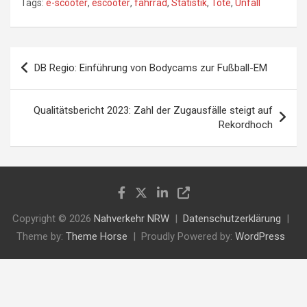
Tags:
e-scooter
,
escooter
,
fahrrad
,
Statistik
,
Tote
,
Unfall
DB Regio: Einführung von Bodycams zur Fußball-EM
Qualitätsbericht 2023: Zahl der Zugausfälle steigt auf
Rekordhoch
Copyright © 2026
Nahverkehr NRW
Datenschutzerklärung
Theme by:
Theme Horse
Proudly Powered by:
WordPress