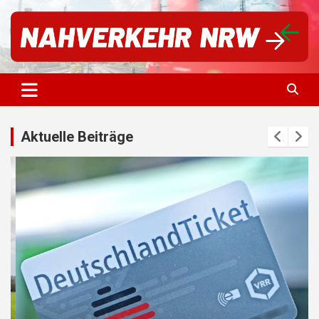
S
k
i
p
t
Für einen starken Nahverkehr in NRW | #vorwärtsNRW
Nahverkehr NRW
o
c
o
n
Aktuelle Beiträge
t
e
n
t